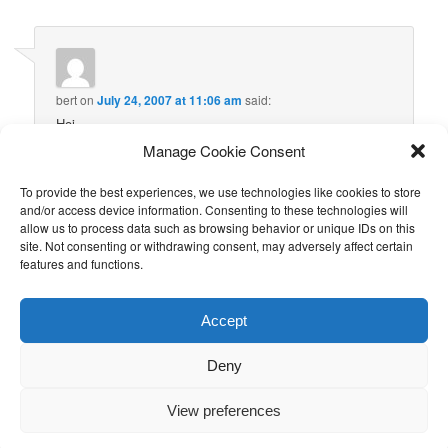
bert
on
July 24, 2007 at 11:06 am
said:
Hoi
Wij zitten nu in Einbeck en zijn weer even op de hoogte.
Manage Cookie Consent
Jullie hebben al weer veel gedaan. Mooi werk.
Heb je onze sms ook ontvangen?
To provide the best experiences, we use technologies like cookies to store
Bert en Martha
and/or access device information. Consenting to these technologies will
allow us to process data such as browsing behavior or unique IDs on this
site. Not consenting or withdrawing consent, may adversely affect certain
features and functions.
Comments are closed.
Accept
Deny
Proudly powered by WordPress
View preferences