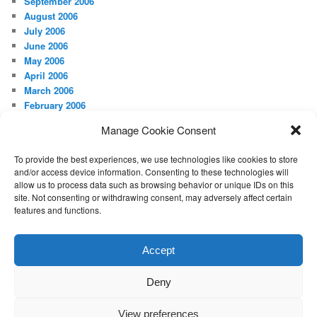
September 2006
August 2006
July 2006
June 2006
May 2006
April 2006
March 2006
February 2006
January 2006
Manage Cookie Consent
December 2005
November 2005
To provide the best experiences, we use technologies like cookies to store
August 2005
and/or access device information. Consenting to these technologies will
May 2005
allow us to process data such as browsing behavior or unique IDs on this
April 2005
site. Not consenting or withdrawing consent, may adversely affect certain
features and functions.
META
Log in
Accept
Deny
Proudly powered by WordPress
View preferences