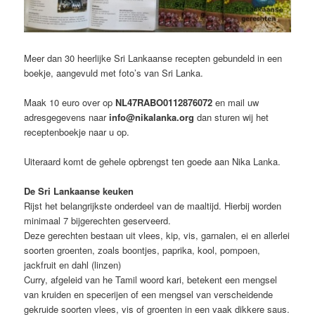
Meer dan 30 heerlijke Sri Lankaanse recepten gebundeld in een
boekje, aangevuld met foto’s van Sri Lanka.
Maak 10 euro over op
NL47RABO0112876072
en mail uw
adresgegevens naar
info@nikalanka.org
dan sturen wij het
receptenboekje naar u op.
Uiteraard komt de gehele opbrengst ten goede aan Nika Lanka.
De Sri Lankaanse keuken
Rijst het belangrijkste onderdeel van de maaltijd. Hierbij worden
minimaal 7 bijgerechten geserveerd.
Deze gerechten bestaan uit vlees, kip, vis, garnalen, ei en allerlei
soorten groenten, zoals boontjes, paprika, kool, pompoen,
jackfruit en dahl (linzen)
Curry, afgeleid van he Tamil woord kari, betekent een mengsel
van kruiden en specerijen of een mengsel van verscheidende
gekruide soorten vlees, vis of groenten in een vaak dikkere saus.