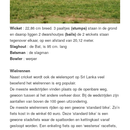
Wicket
: 22,86 cm breed. 3 paaltjes
(stumps)
staan in de grond
en daarop liggen 2 dwarshoutjes
(bails)
de 2 wickets staan
tegenover elkaar, op een afstand van 20,12 meter.
Slaghout
: de Bat, is 95 cm. lang
Batsman
: de slagman
Bowler
: werper
Wielrennen
Naast cricket wordt ook de wielersport op Sri Lanka veel
beoefend het wielrennen is erg populair.
De meeste wedstrijden vinden plaats op de openbare weg,
gewoon tussen al het andere verkeer door. Bij de wedstrijden zijn
aantallen van boven de 100 geen uitzondering.
De meeste wielrenners rijden op een gewone ‘standard bike’. Zo’n
fiets kost in de winkel 60 euro. Deze ‘standard bike’ is een
gewone stadsfiets waar de spatborden en kettingkast vanaf
gesloopt worden. Een enkeling fiets op een ‘westerse’ racefiets,