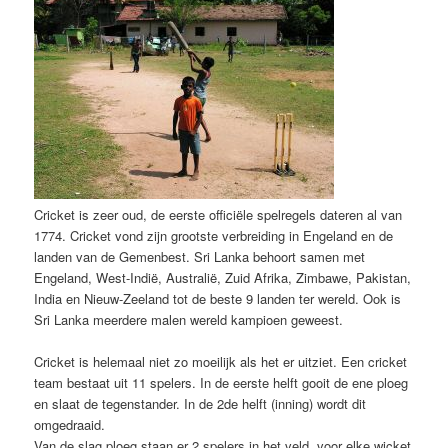
Cricket is zeer oud, de eerste officiële spelregels dateren al van
1774. Cricket vond zijn grootste verbreiding in Engeland en de
landen van de Gemenbest. Sri Lanka behoort samen met
Engeland, West-Indië, Australië, Zuid Afrika, Zimbawe, Pakistan,
India en Nieuw-Zeeland tot de beste 9 landen ter wereld. Ook is
Sri Lanka meerdere malen wereld kampioen geweest.
Cricket is helemaal niet zo moeilijk als het er uitziet. Een cricket
team bestaat uit 11 spelers. In de eerste helft gooit de ene ploeg
en slaat de tegenstander. In de 2de helft (inning) wordt dit
omgedraaid.
Van de slag ploeg staan er 2 spelers in het veld, voor elke wicket