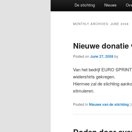
Main
De stichting
Nieuws
Ove
menu
MONTHLY ARCHIVES:
JUNE 2008
Nieuwe donatie 
Posted on
June 27, 2008
by
Van het bedrijf EURO SPRINT
wielershirts gekregen.
Hiermee zal de stichting aank
stimuleren.
Posted in
Nieuws van de stichting
|
Doden door ove