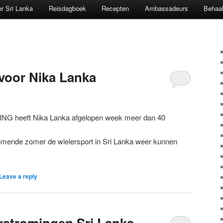
r Sri Lanka
Reisdagboek
Recepten
Ambassadeurs
Behaal
voor Nika Lanka
ING heeft Nika Lanka afgelopen week meer dan 40
omende zomer de wielersport in Sri Lanka weer kunnen
Leave a reply
rstromingen Sri Lanka