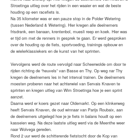
Stroetinga uitleg over het rijden in een waaier en wat de beste
houding op een racefiets is.
Na 35 kilometer was er een pauze stop in de Polder Wetering
(tussen Nederland & Wetering). Hier kregen alle deelnemers
frisdrank, een banaan, krentenbol, muesli reep en koek. Hier was
er tijd om met de renners in gesprek te gaan. Er werd gesproken
over de houding op de fiets, sportvoeding, trainings opbouw en
de wielerklassiekers en de kunst van het sprinten.
Vervolgens werd de route vervolgd naar Scheerwolde om door te
rijden richting de “heuvels” van Basse en Thy. Op weg nar Thy
kregen de deelnemers les in het interval trainen. De deelnemers
moesten proberen naar het achterwiel van Servais Knaven te
sprinten en kregen uitleg van Wim Stroetinga hoe je een sprint
aanzet.
Daarna werd er koers gezet naar Oldemarkt. Op een klinkerweg
heeft Servais Knaven, de oud winnaar van Parijs Roubaix, aan
de deelnemers uitgelegd hoe je je fiets in balans houdt op een
kasseien weg. Na deze laatste uitleg werd via de Meenthe weer
naar Wolvega gereden.
Rond 2 uur werd de schitterende fietstocht door de Kop van