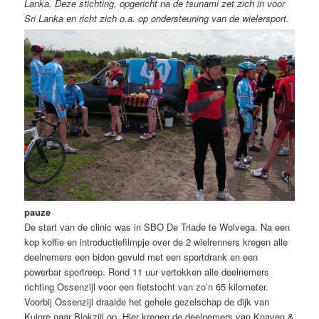
Lanka. Deze stichting, opgericht na de tsunami zet zich in voor
Sri Lanka en richt zich o.a. op ondersteuning van de wielersport.
pauze
De start van de clinic was in SBO De Triade te Wolvega. Na een
kop koffie en introductiefilmpje over de 2 wielrenners kregen alle
deelnemers een bidon gevuld met een sportdrank en een
powerbar sportreep. Rond 11 uur vertokken alle deelnemers
richting Ossenzijl voor een fietstocht van zo’n 65 kilometer.
Voorbij Ossenzijl draaide het gehele gezelschap de dijk van
Kuinre naar Blokzijl op. Hier kregen de deelnemers van Knaven &