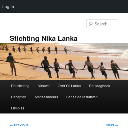
Log In
Skip
to
Sear
primary
content
Stichting Nika Lanka
Main
De stichting
Nieuws
Over Sri Lanka
Reisdagboek
menu
Recepten
Ambassadeurs
Behaalde resultaten
Filmpjes
Post
←
Previous
Next
→