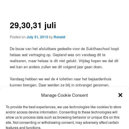
navigation
29,30,31 juli
Posted on
July 31, 2013
by
Ronald
De bouw van het afsluitbare gedeelte voor de Sukithaschool loopt
helaas wat vertraging op. Gepland was om vandaag dit te
realiseren, maar helaas is dit niet gelukt. Vrijdag hopen we dat dit
wel kan en anders zullen we dit volgend jaar gaan doen.
Vandaag hebben we wel de 4 toiletten naar het bejaardenhuis
kunnen brengen. Daar werden ze blij in ontvangst genomen.
Manage Cookie Consent
Alle materialen voor het dak, van het te bouwen huis zijn daar
afgeleverd. De monnik heeft bepaald dat er op 2 augustus om 10
To provide the best experiences, we use technologies like cookies to store
uur gestart kan worden.
and/or access device information. Consenting to these technologies will
allow us to process data such as browsing behavior or unique IDs on this
Morgen gaan we nog een bed, met matras afleveren bij een
site. Not consenting or withdrawing consent, may adversely affect certain
familie die geen bed heeft.
features and functions.