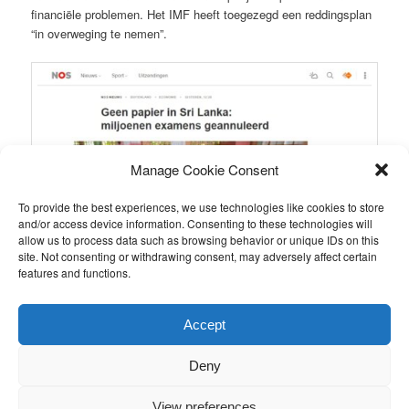
financiële problemen. Het IMF heeft toegezegd een reddingsplan
“in overweging te nemen”.
Manage Cookie Consent
To provide the best experiences, we use technologies like cookies to store
and/or access device information. Consenting to these technologies will
allow us to process data such as browsing behavior or unique IDs on this
site. Not consenting or withdrawing consent, may adversely affect certain
features and functions.
This entry was posted in
Nieuws van de stichting
by
Ronald
.
Accept
Bookmark the
permalink
.
Deny
Proudly powered by WordPress
View preferences