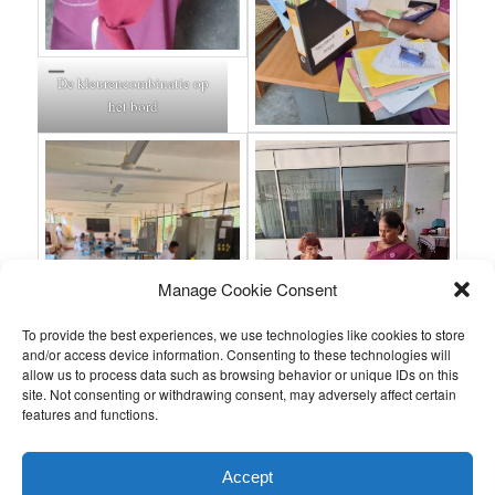
De kleurencombinatie op
het bord
Manage Cookie Consent
To provide the best experiences, we use technologies like cookies to store
and/or access device information. Consenting to these technologies will
allow us to process data such as browsing behavior or unique IDs on this
site. Not consenting or withdrawing consent, may adversely affect certain
features and functions.
This entry was posted in
Nieuws van de stichting
,
Reizen
by
Ronald
.
Accept
Bookmark the
permalink
.