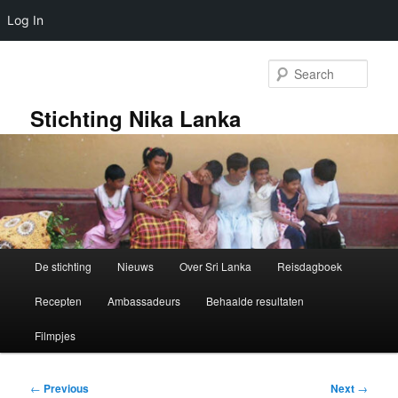
Log In
Skip
to
Sear
primary
content
Stichting Nika Lanka
Main
De stichting
Nieuws
Over Sri Lanka
Reisdagboek
menu
Recepten
Ambassadeurs
Behaalde resultaten
Filmpjes
Post
←
Previous
Next
→