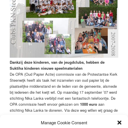
Dankzij deze kinderen, van de jeugdclubs, hebben de
Suktiha kinderen nieuwe speelmaterialen
De OPA (Oud Papier Actie) commissie van de Protestantse Kerk
Steenwijk heeft als taak het inzamelen van oud papier bij de
plaatselijke middenstand en de leden van de gemeente, alsmede
bij iedereen die het kwijt wil. Op maandag 17 september ’07 werd
stichting Nika Lanka verblijd met een fantastisch telefoontje. De
OPA commissie heeft ervoor gekozen om
1000 euro
aan
stichting Nika Lanka te doneren. Via deze weg willen wij graag de
OPA commissie bedanken.
Manage Cookie Consent
This entry was posted in
Nieuws van de stichting
by
. Bookmark the