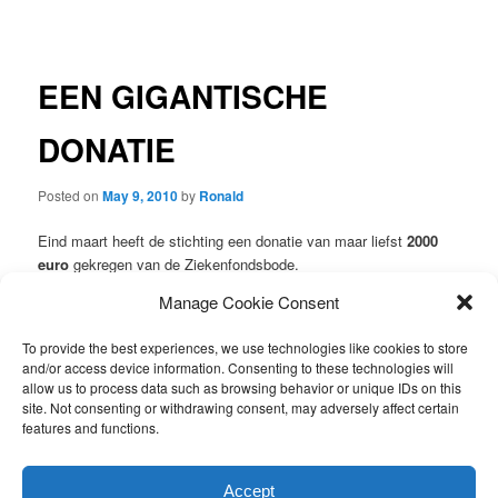
navigation
EEN GIGANTISCHE
DONATIE
Posted on
May 9, 2010
by
Ronald
Eind maart heeft de stichting een donatie van maar liefst
2000
euro
gekregen van de Ziekenfondsbode.
Manage Cookie Consent
Zodra Nika Lanka dit geld in Sri Lanka heeft besteed zal de
Ziekenfondsbode op de hoogte gebracht worden van de
To provide the best experiences, we use technologies like cookies to store
resultaten van deze donatie.
and/or access device information. Consenting to these technologies will
allow us to process data such as browsing behavior or unique IDs on this
Nika Lanka dankt ook via deze weg de ziekenfondsbode voor
site. Not consenting or withdrawing consent, may adversely affect certain
haar donatie.
features and functions.
This entry was posted in
Nieuws van de stichting
by
Ronald
.
Accept
Bookmark the
permalink
.