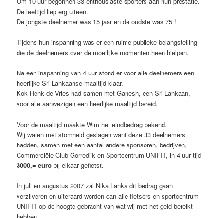
Om 10 uur begonnen 33 enthousiaste sporters aan hun prestatie.
De leeftijd liep erg uiteen.
De jongste deelnemer was 15 jaar en de oudste was 75 !
Tijdens hun inspanning was er een ruime publieke belangstelling
die de deelnemers over de moeilijke momenten heen hielpen.
Na een inspanning van 4 uur stond er voor alle deelnemers een
heerlijke Sri Lankaanse maaltijd klaar.
Kok Henk de Vries had samen met Ganesh, een Sri Lankaan,
voor alle aanwezigen een heerlijke maaltijd bereid.
Voor de maaltijd maakte Wim het eindbedrag bekend.
Wij waren met stomheid geslagen want deze 33 deelnemers
hadden, samen met een aantal andere sponsoren, bedrijven,
Commerciële Club Gorredijk en Sportcentrum UNIFIT, in 4 uur tijd
3000,= euro
bij elkaar gefietst.
In juli en augustus 2007 zal Nika Lanka dit bedrag gaan
verzilveren en uiteraard worden dan alle fietsers en sportcentrum
UNIFIT op de hoogte gebracht van wat wij met het geld bereikt
hebben.