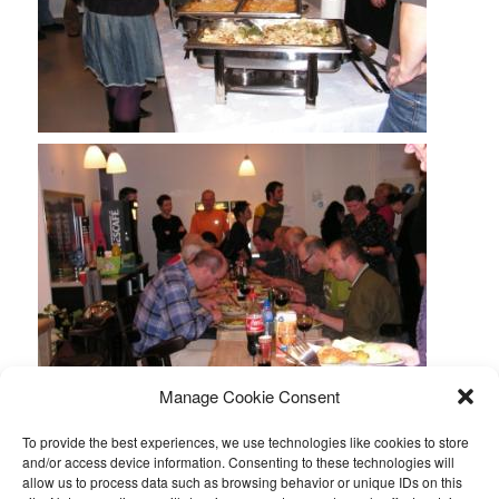
Manage Cookie Consent
To provide the best experiences, we use technologies like cookies to store
and/or access device information. Consenting to these technologies will
Stichting Nika Lanka bedankt nogmaals alle deelnemers en
allow us to process data such as browsing behavior or unique IDs on this
andere betrokkenen aan de marathon en de organisator Wim