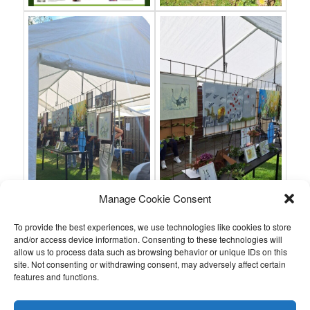
Manage Cookie Consent
To provide the best experiences, we use technologies like cookies to store
and/or access device information. Consenting to these technologies will
allow us to process data such as browsing behavior or unique IDs on this
update 8 september 2025 : uiteindelijk was er een fantastische
site. Not consenting or withdrawing consent, may adversely affect certain
opbrengst van 440 euro voor de stichting.
features and functions.
This entry was posted in
Nieuws van de stichting
by
Ronald
.