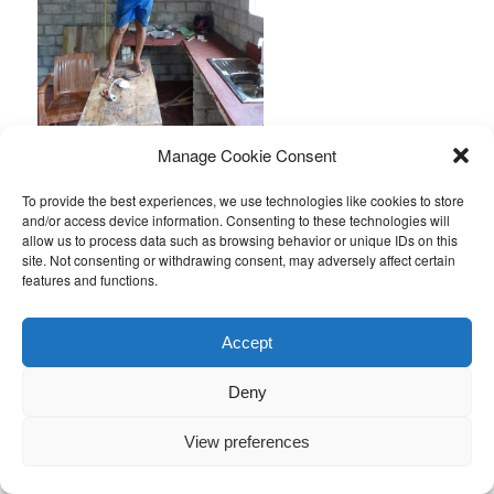
Manage Cookie Consent
De familie Suranga
To provide the best experiences, we use technologies like cookies to store
Voor deze familie (vader, moeder, dochter en geestelijk en
and/or access device information. Consenting to these technologies will
lichamelijk gehandicapte zoon, Sasan) heeft de stichting het
allow us to process data such as browsing behavior or unique IDs on this
kozijn en voordeur van plastic kunnen vervangen voor een
site. Not consenting or withdrawing consent, may adversely affect certain
features and functions.
mahonie houten kozijn en deur en de schade van de kortsluiting
in de meterkast kunnen repareren.
Accept
Deny
View preferences