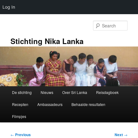
Log In
Skip
to
Sear
primary
content
Stichting Nika Lanka
Main
De stichting
Nieuws
Over Sri Lanka
Reisdagboek
menu
Recepten
Ambassadeurs
Behaalde resultaten
Filmpjes
Post
←
Previous
Next
→