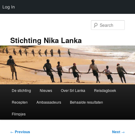
Log In
Skip
to
Sear
primary
content
Stichting Nika Lanka
Main
De stichting
Nieuws
Over Sri Lanka
Reisdagboek
menu
Recepten
Ambassadeurs
Behaalde resultaten
Filmpjes
Post
←
Previous
Next
→