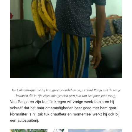
De Columbusfamilie bij hun groentewinkel en onze vriend Radju met de reuze
bananen die in zijn eigen tuin groeien (een foto van een paar jaar terug)
Van Ranga en zijn familie kregen wij vorige week foto’s en hij
schreef dat het naar omstandigheden best goed met hem gaat.
Normaliter is hij tuk tuk chauffeur en momenteel werkt hij ook bij
een autospuiterij.