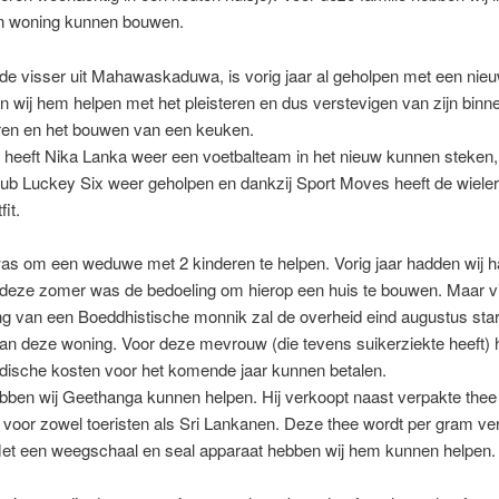
n woning kunnen bouwen.
e visser uit Mahawaskaduwa, is vorig jaar al geholpen met een nieu
n wij hem helpen met het pleisteren en dus verstevigen van zijn binn
ren en het bouwen van een keuken.
 heeft Nika Lanka weer een voetbalteam in het nieuw kunnen steken,
lub Luckey Six weer geholpen en dankzij Sport Moves heeft de wiele
it.
as om een weduwe met 2 kinderen te helpen. Vorig jaar hadden wij h
 deze zomer was de bedoeling om hierop een huis te bouwen. Maar v
ng van een Boeddhistische monnik zal de overheid eind augustus sta
an deze woning. Voor deze mevrouw (die tevens suikerziekte heeft) 
dische kosten voor het komende jaar kunnen betalen.
ebben wij Geethanga kunnen helpen. Hij verkoopt naast verpakte thee
 voor zowel toeristen als Sri Lankanen. Deze thee wordt per gram ve
Met een weegschaal en seal apparaat hebben wij hem kunnen helpen.