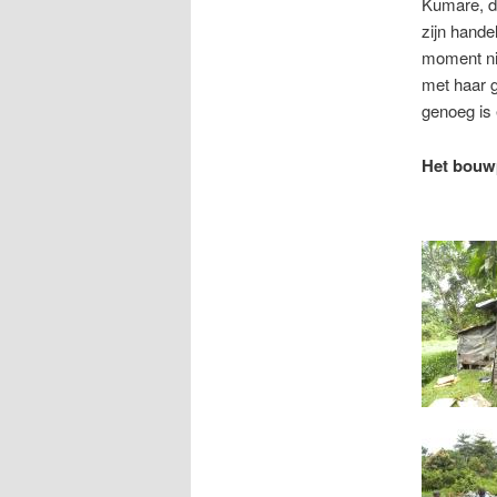
Kumare, de
zijn hande
moment nie
met haar g
genoeg is 
Het bouwp