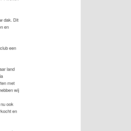
w dak. Dit
en en
rclub een
aar land
ia
rten met
hebben wij
 nu ook
rkocht en