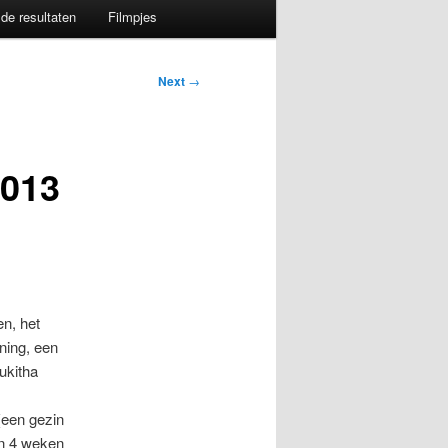
de resultaten
Filmpjes
Next
→
013
en, het
ning, een
ukitha
(een gezin
in 4 weken