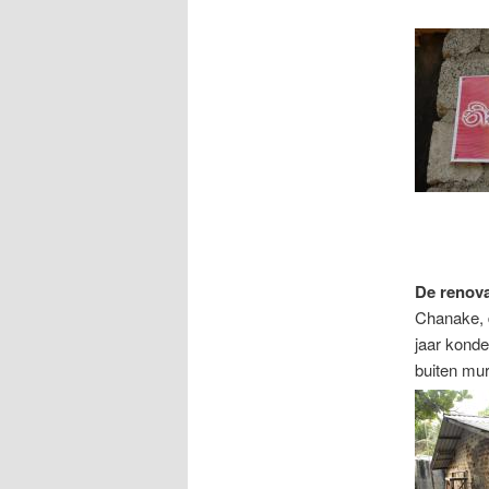
De renov
Chanake, d
jaar konde
buiten mu