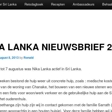
r Sri Lanka
Reisdagboek
Recepten
Ambassadeurs
Behaal
A LANKA NIEUWSBRIEF 2
ugust 8, 2013
by
Ronald
i tot 7 augustus was Nika Lanka actief in Sri Lanka.
weken bestond de hulp weer uit concrete hulp, zoals : medische kost
 van de woning van Chanake, het bouwen van een nieuwe stenen wo
n een fiets voor woon/werk verkeer en de gebruikelijke hulp aan de S
het ouderenhuis.
ethanga zijn hulp zijn wij in contact gekomen met de familie Sarrath 
eren woonachtig in een houten huisje). Voor deze familie hebben wij 