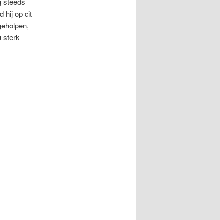
g steeds
 hij op dit
geholpen,
u sterk