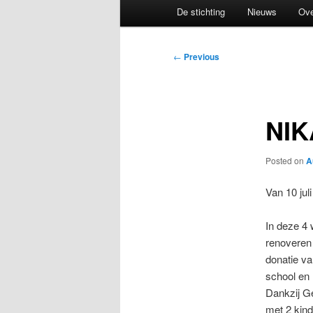
Main
De stichting
Nieuws
Ove
menu
Post
←
Previous
navigation
NIK
Posted on
A
Van 10 jul
In deze 4 
renoveren
donatie va
school en 
Dankzij Ge
met 2 kind