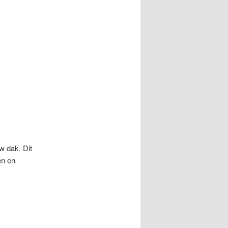
w dak. Dit
en en