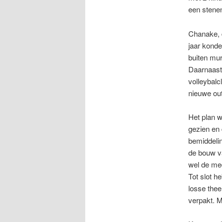
een stene
Chanake, d
jaar konde
buiten mu
Daarnaast
volleybalc
nieuwe outf
Het plan w
gezien en
bemiddeli
de bouw v
wel de me
Tot slot h
losse thee
verpakt. 