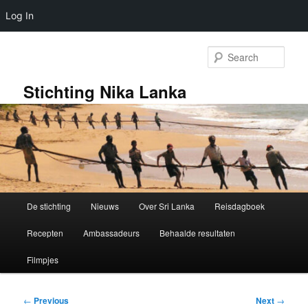
Log In
Skip
to
Sear
primary
content
Stichting Nika Lanka
Main
De stichting
Nieuws
Over Sri Lanka
Reisdagboek
menu
Recepten
Ambassadeurs
Behaalde resultaten
Filmpjes
Post
←
Previous
Next
→