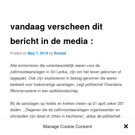
navigation
vandaag verscheen dit
bericht in de media :
Posted on
May 7, 2019
by
Ronald
Alle extremisten die verantwoordelijk waren voor de
zelfmoordaanslagen in Sri Lanka, zijn om het leven gekomen of
opgepakt. Ook zijn explosieven in beslag genomen die waren
bedoeld voor toekomstige aanslagen, zegt politiechef Chandana
Wickramaratne in een audioboodschap.
Bij de aanslagen op hotels en kerken vielen op 21 april zeker 257
doden. ,,Degenen die de zelfmoordaanslagen organiseerden en
uitvoerden zijn dood of zitten in hechtenis”, aldus de politiechef.
,,De twee bomexperts van de groep zijn gedood.”
Manage Cookie Consent
Wickramaratne heeft niet bekendgemaakt hoeveel mensen