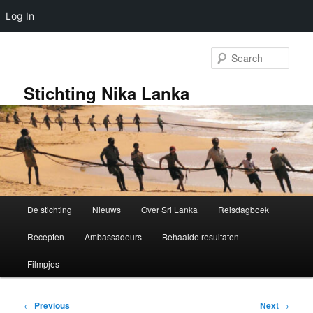
Log In
Skip
to
Sear
primary
content
Stichting Nika Lanka
Main
De stichting
Nieuws
Over Sri Lanka
Reisdagboek
menu
Recepten
Ambassadeurs
Behaalde resultaten
Filmpjes
Post
←
Previous
Next
→