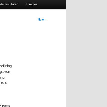
de resultaten
Filmpjes
Next
→
elijning
 graven
ing
is al
rlingen