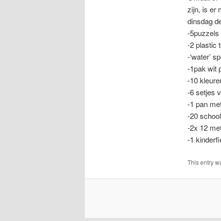
zijn, is e
dinsdag de
-5puzzels
-2 plastic 
-‘water’ sp
-1pak wit 
-10 kleure
-6 setjes v
-1 pan met
-20 schoo
-2x 12 me
-1 kinderf
This entry w