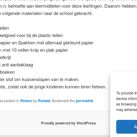
r m.n. behoefte aan leermiddelen voor deze leerlingen. Daarom hebbe
 volgende materialen naar de school gebracht.
teilen
eelgoed voor bij de plastic teilen
papier en 2pakken met allemaal gekleurd papier
n met 10 vellen knip en plak papier
etkrijt
 anti aanbaklaag
lboeken
ter stof om kussenslopen van te maken.
iets, zodat ook de jonge kinderen kunnen leren fietsen.
To provide t
device infor
as posted in
Reizen
by
Ronald
. Bookmark the
permalink
.
as browsing 
may adversel
Proudly powered by WordPress
A