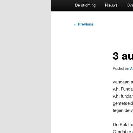
Main
De stichting
Nieuws
Ove
menu
Post
←
Previous
navigation
3 a
Posted on
A
vandaag af
v.h. Funda
v.h. funda
gemetseld.
tegen de v
De Sukith
Omdat er d