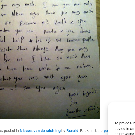
To provide t
device infor
as posted in
Nieuws van de stichting
by
Ronald
. Bookmark the
permalink
.
as browsing 