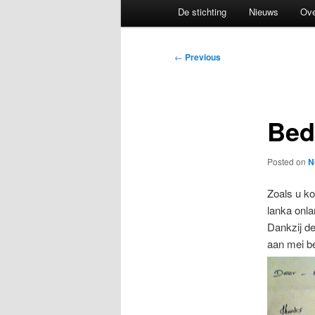
Main
De stichting
Nieuws
Ove
menu
Post
←
Previous
navigation
Bed
Posted on
N
Zoals u ko
lanka onla
Dankzij de
aan mei be