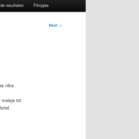
de resultaten
Filmpjes
Next
→
as nika
 meisje tot
rief.