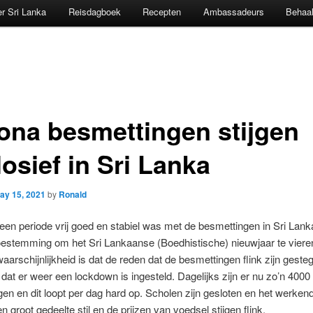
r Sri Lanka
Reisdagboek
Recepten
Ambassadeurs
Behaal
ona besmettingen stijgen
osief in Sri Lanka
ay 15, 2021
by
Ronald
een periode vrij goed en stabiel was met de besmettingen in Sri Lank
oestemming om het Sri Lankaanse (Boedhistische) nieuwjaar te vieren 
waarschijnlijkheid is dat de reden dat de besmettingen flink zijn geste
 dat er weer een lockdown is ingesteld. Dagelijks zijn er nu zo’n 4000
en en dit loopt per dag hard op. Scholen zijn gesloten en het werken
en groot gedeelte stil en de prijzen van voedsel stijgen flink.