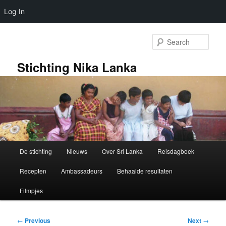
Log In
Skip
to
Sear
primary
content
Stichting Nika Lanka
Main
De stichting
Nieuws
Over Sri Lanka
Reisdagboek
menu
Recepten
Ambassadeurs
Behaalde resultaten
Filmpjes
Post
←
Previous
Next
→