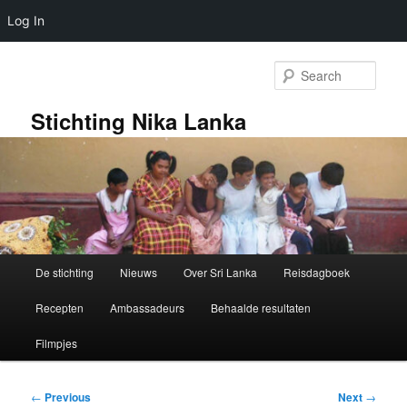
Log In
Skip
to
Sear
primary
content
Stichting Nika Lanka
Main
De stichting
Nieuws
Over Sri Lanka
Reisdagboek
menu
Recepten
Ambassadeurs
Behaalde resultaten
Filmpjes
Post
←
Previous
Next
→