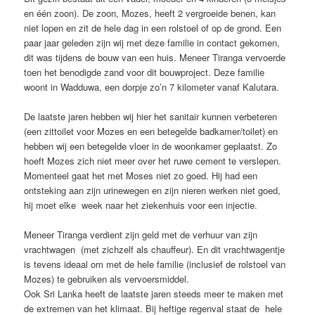
en één zoon). De zoon, Mozes, heeft 2 vergroeide benen, kan
niet lopen en zit de hele dag in een rolstoel of op de grond. Een
paar jaar geleden zijn wij met deze familie in contact gekomen,
dit was tijdens de bouw van een huis. Meneer Tiranga vervoerde
toen het benodigde zand voor dit bouwproject. Deze familie
woont in Wadduwa, een dorpje zo’n 7 kilometer vanaf Kalutara.
De laatste jaren hebben wij hier het sanitair kunnen verbeteren
(een zittoilet voor Mozes en een betegelde badkamer/toilet) en
hebben wij een betegelde vloer in de woonkamer geplaatst. Zo
hoeft Mozes zich niet meer over het ruwe cement te verslepen.
Momenteel gaat het met Moses niet zo goed. Hij had een
ontsteking aan zijn urinewegen en zijn nieren werken niet goed,
hij moet elke week naar het ziekenhuis voor een injectie.
Meneer Tiranga verdient zijn geld met de verhuur van zijn
vrachtwagen (met zichzelf als chauffeur). En dit vrachtwagentje
is tevens ideaal om met de hele familie (inclusief de rolstoel van
Mozes) te gebruiken als vervoersmiddel.
Ook Sri Lanka heeft de laatste jaren steeds meer te maken met
de extremen van het klimaat. Bij heftige regenval staat de hele