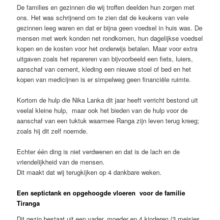
De families en gezinnen die wij troffen deelden hun zorgen met
ons. Het was schrijnend om te zien dat de keukens van vele
gezinnen leeg waren en dat er bijna geen voedsel in huis was. De
mensen met werk konden net rondkomen, hun dagelijkse voedsel
kopen en de kosten voor het onderwijs betalen. Maar voor extra
uitgaven zoals het repareren van bijvoorbeeld een fiets, luiers,
aanschaf van cement, kleding een nieuwe stoel of bed en het
kopen van medicijnen is er simpelweg geen financiële ruimte.
Kortom de hulp die Nika Lanka dit jaar heeft verricht bestond uit
veelal kleine hulp, maar ook het bieden van de hulp voor de
aanschaf van een tuktuk waarmee Ranga zijn leven terug kreeg;
zoals hij dit zelf noemde.
Echter één ding is niet verdwenen en dat is de lach en de
vriendelijkheid van de mensen.
Dit maakt dat wij terugkijken op 4 dankbare weken.
Een septictank en opgehoogde vloeren voor de familie
Tiranga
Dit gezin bestaat uit een vader, moeder en 4 kinderen (3 meisjes