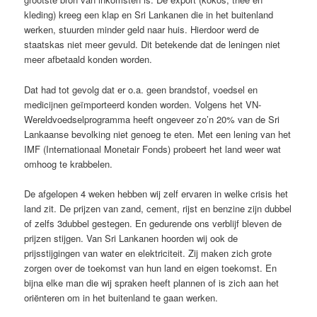
kleding) kreeg een klap en Sri Lankanen die in het buitenland
werken, stuurden minder geld naar huis. Hierdoor werd de
staatskas niet meer gevuld. Dit betekende dat de leningen niet
meer afbetaald konden worden.
Dat had tot gevolg dat er o.a. geen brandstof, voedsel en
medicijnen geïmporteerd konden worden. Volgens het VN-
Wereldvoedselprogramma heeft ongeveer zo’n 20% van de Sri
Lankaanse bevolking niet genoeg te eten. Met een lening van het
IMF (Internationaal Monetair Fonds) probeert het land weer wat
omhoog te krabbelen.
De afgelopen 4 weken hebben wij zelf ervaren in welke crisis het
land zit. De prijzen van zand, cement, rijst en benzine zijn dubbel
of zelfs 3dubbel gestegen. En gedurende ons verblijf bleven de
prijzen stijgen. Van Sri Lankanen hoorden wij ook de
prijsstijgingen van water en elektriciteit. Zij maken zich grote
zorgen over de toekomst van hun land en eigen toekomst. En
bijna elke man die wij spraken heeft plannen of is zich aan het
oriënteren om in het buitenland te gaan werken.