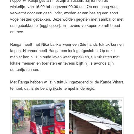
hopper winkeltje gestart met zijn 2 zussen. Zij runnen dit
winkeltje van 16.00 tot ongeveer 00.30 uur. Op een hoog vuur,
verwarmt door een gascilinder, worden er van beslag een soort
vogelnestjes gebakken. Deze worden gegeten met sambal of met
een gebakken ei (egghopper). En tevens verkopen ze roti brood
en thee.
Ranga heeft met Nika Lanka weer een 2de hands tuktuk kunnen
kopen. Hiervoor heeft Ranga een lening afgesloten. Op deze
manier kan hij zijn oude leven weer oppakken, tuktuk ritten met
lokale mensen en toeristen en tevens blijft hij ‘s avonds zijn
eettentje runnen.
Met Ranga hebben wij zijn tuktuk ingezegend bij de Kande Vihara
tempel, dat is de belangrijkste tempel in de regio.