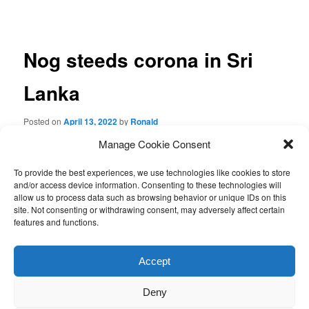
navigation
Nog steeds corona in Sri
Lanka
Posted on
April 13, 2022
by
Ronald
Manage Cookie Consent
Van de week kregen wij een bericht van
Shanta
. Hij schreef dat
alles weer goed met hem gaat. “it was a hard life last days, but
To provide the best experiences, we use technologies like cookies to store
now we are well. Me and my family we all had covid” en tevens
and/or access device information. Consenting to these technologies will
vroeg hij hoe de situatie in Nederland momenteel is. Verder
allow us to process data such as browsing behavior or unique IDs on this
schreef dat de situatie in Sri Lanka zeer slecht is, zij hebben
site. Not consenting or withdrawing consent, may adversely affect certain
bijna geen eten en maar een paar uur per dag elektra.
features and functions.
This entry was posted in
Nieuws van de stichting
by
Ronald
.
Accept
Bookmark the
permalink
.
Deny