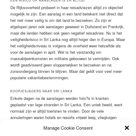
EEN RISICO OP AANSLAGEN IS ER ALTIJD
De Rijksoverheid probeert in haar reisadviezen altijd zo objectief
mogelijk te zijn. Een aanslag in een land betekent niet direct dat
het niet meer veilig is om dat land te bezoeken. Zo zijn er
afgelopen jaren ook aanslagen geweest in Duitsland en Frankrijk,
maar die landen hebben ook geen negatief reisadvies. Nu is het
veiligheidsrisico in Sri Lanka nog altijd hoger dan in Europa. Maar
het veiligheidsniveau is volgens de overheid weer hetzelfde als
voor de aanslagen in april. Wel is het verstandig om
massabijeenkomsten en militaire gebouwen te vermijden. Ook
wordt geadviseerd geen sloppenwijken te bezoeken en na
zonsondergang binnen te blijven. Maar dat geldt voor veel meer
populaire vakantiebestemmingen.
KOOPJESJAGERS NAAR SRI LANKA
Enkele dagen na de aanslagen werden foto?s in kranten
geplaatst van lege stranden in Sri Lanka. Een uniek beeld, want
normaal zijn er altijd toeristen te vinden. Door de vele
annuleringen waren hotels en resorts vrijwel leeg, vliegtuigen
onderbezet en verkochten visumbureaus vrijwel geen enkel
Manage Cookie Consent
visum meer voor Sri Lanka. Een dergelijke situatie zorgt al snel