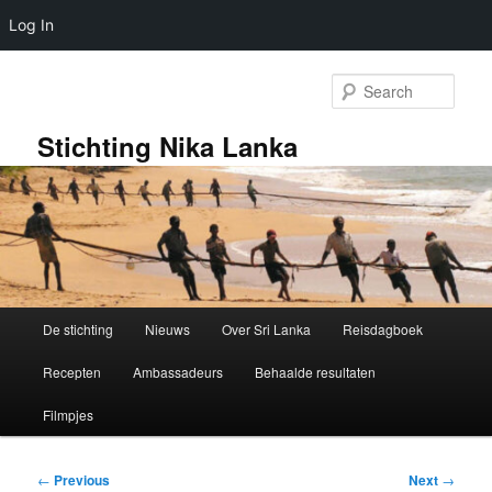
Log In
Skip
to
Sear
primary
content
Stichting Nika Lanka
Main
De stichting
Nieuws
Over Sri Lanka
Reisdagboek
menu
Recepten
Ambassadeurs
Behaalde resultaten
Filmpjes
Post
←
Previous
Next
→